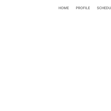
コ
HOME
PROFILE
SCHEDU
ン
テ
ン
ツ
へ
ス
キ
ッ
プ