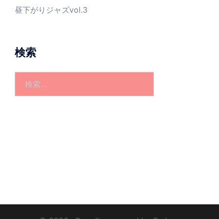
昼下がりジャズvol.3
検索
検
索: