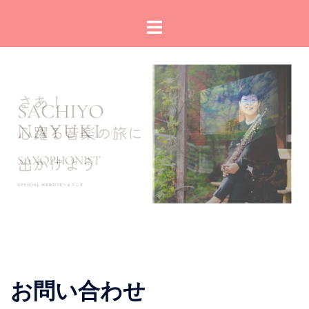
コ
ト
ン
グ
テ
ル
ン
メ
ツ
ニ
へ
ュ
ス
ー
キ
ッ
プ
お問い合わせ