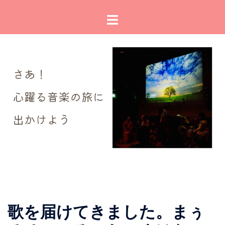
コ
ト
ン
グ
テ
ル
ン
メ
ツ
ニ
へ
ュ
ス
ー
キ
ッ
プ
歌を届けてきました。まぅ