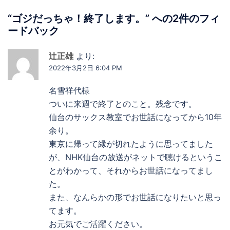
ー
シ
“
ゴジだっちゃ！終了します。
” への2件のフィ
ョ
ードバック
ン
辻正雄
より:
2022年3月2日 6:04 PM
名雪祥代様
ついに来週で終了とのこと。残念です。
仙台のサックス教室でお世話になってから10年
余り。
東京に帰って縁が切れたように思ってました
が、NHK仙台の放送がネットで聴けるというこ
とがわかって、それからお世話になってまし
た。
また、なんらかの形でお世話になりたいと思っ
てます。
お元気でご活躍ください。