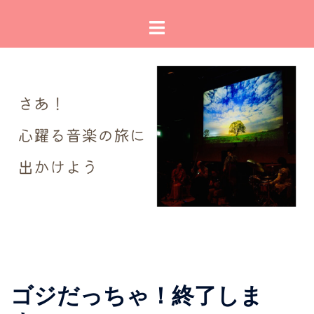
コ
ト
ン
グ
テ
ル
ン
メ
ツ
ニ
へ
ュ
ス
ー
キ
ッ
プ
ゴジだっちゃ！終了しま