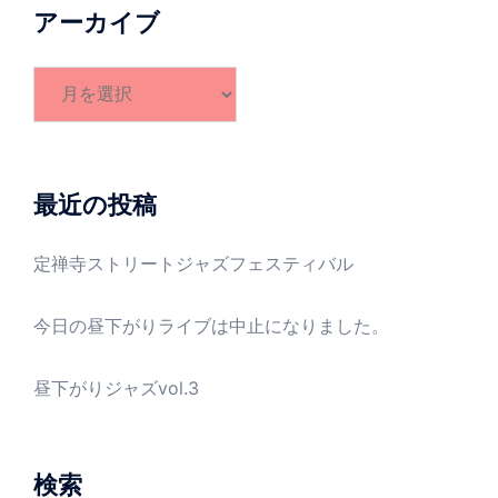
アーカイブ
ア
ー
カ
イ
ブ
最近の投稿
定禅寺ストリートジャズフェスティバル
今日の昼下がりライブは中止になりました。
昼下がりジャズvol.3
検索