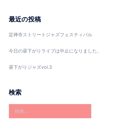
カ
イ
ブ
最近の投稿
定禅寺ストリートジャズフェスティバル
今日の昼下がりライブは中止になりました。
昼下がりジャズvol.3
検索
検
索: