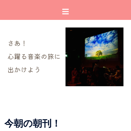
コ
ト
ン
グ
テ
ル
ン
メ
ツ
ニ
へ
ュ
ス
ー
キ
ッ
プ
今朝の朝刊！