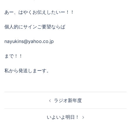
あー、はやくお伝えしたいー！！
個人的にサインご要望ならば
nayukins@yahoo.co.jp
まで！！
私から発送しまーす。
投
ラジオ新年度
稿
ナ
いよいよ明日！
ビ
ゲ