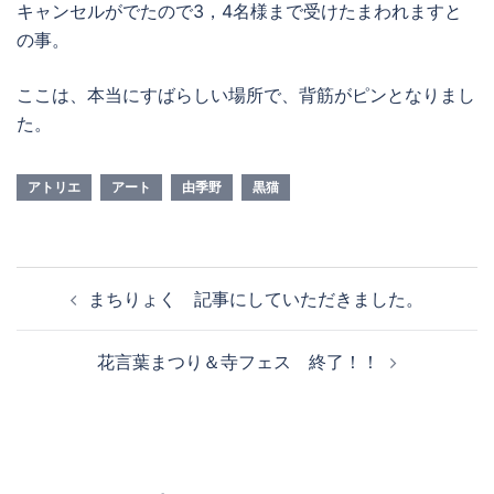
キャンセルがでたので3，4名様まで受けたまわれますと
の事。
ここは、本当にすばらしい場所で、背筋がピンとなりまし
た。
アトリエ
アート
由季野
黒猫
投
まちりょく 記事にしていただきました。
稿
ナ
花言葉まつり＆寺フェス 終了！！
ビ
ゲ
ー
シ