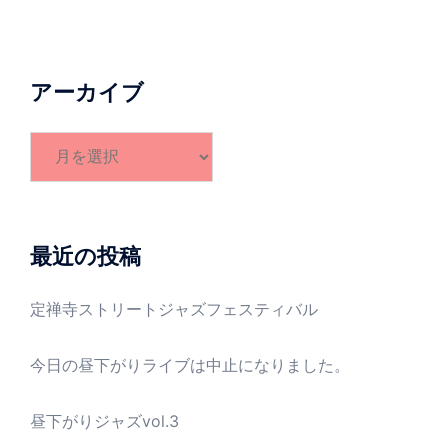
アーカイブ
ア
ー
カ
イ
ブ
最近の投稿
定禅寺ストリートジャズフェスティバル
今日の昼下がりライブは中止になりました。
昼下がりジャズvol.3