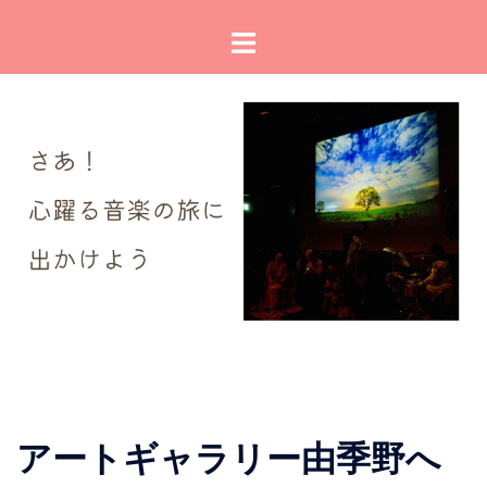
コ
ト
ン
グ
テ
ル
ン
メ
ツ
ニ
へ
ュ
ス
ー
キ
ッ
プ
アートギャラリー由季野へ