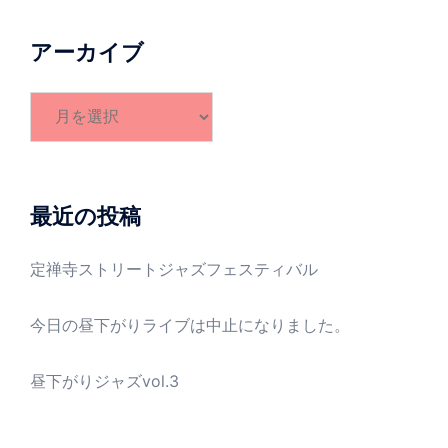
アーカイブ
ア
ー
カ
イ
ブ
最近の投稿
定禅寺ストリートジャズフェスティバル
今日の昼下がりライブは中止になりました。
昼下がりジャズvol.3