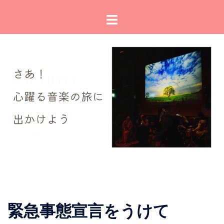
コ
ト
ン
グ
テ
ル
ン
メ
ツ
ニ
へ
ュ
ス
ー
キ
ッ
プ
緊急事態宣言をうけて