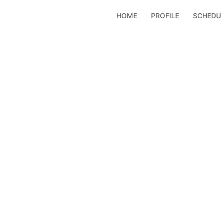
コ
HOME
PROFILE
SCHEDU
ン
テ
ン
ツ
へ
ス
キ
ッ
プ