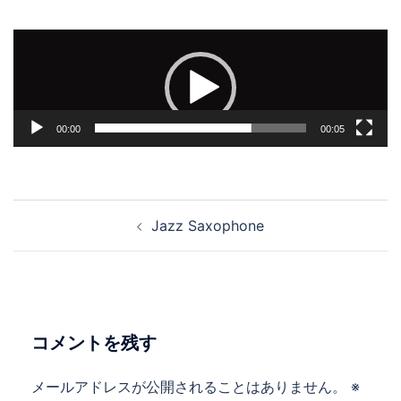
動
画
プ
レ
00:00
00:05
ー
ヤ
ー
投
Jazz Saxophone
稿
ナ
ビ
ゲ
ー
コメントを残す
シ
ョ
メールアドレスが公開されることはありません。
※