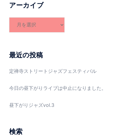
アーカイブ
ア
ー
カ
イ
ブ
最近の投稿
定禅寺ストリートジャズフェスティバル
今日の昼下がりライブは中止になりました。
昼下がりジャズvol.3
検索