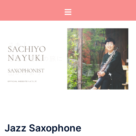
コ
ト
ン
グ
テ
ル
ン
メ
ツ
ニ
へ
ュ
ス
ー
キ
ッ
プ
Jazz Saxophone