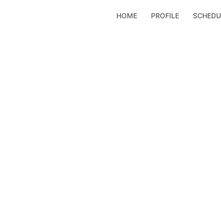
コ
HOME
PROFILE
SCHEDU
ン
テ
ン
ツ
へ
ス
キ
ッ
プ