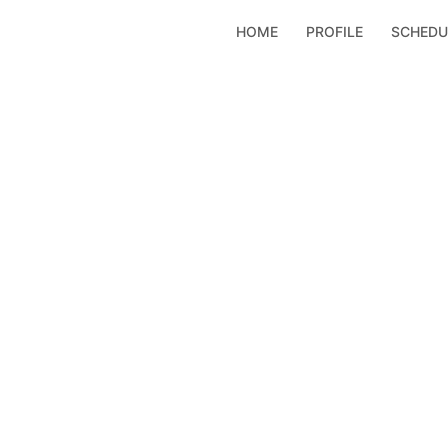
コ
HOME
PROFILE
SCHEDU
ン
テ
ン
ツ
へ
ス
キ
ッ
プ