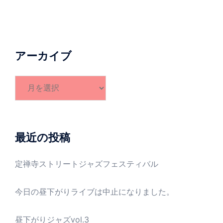
アーカイブ
ア
ー
カ
イ
ブ
最近の投稿
定禅寺ストリートジャズフェスティバル
今日の昼下がりライブは中止になりました。
昼下がりジャズvol.3