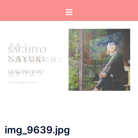
コ
ト
ン
グ
テ
ル
ン
メ
ツ
ニ
へ
ュ
ス
ー
キ
ッ
プ
img_9639.jpg