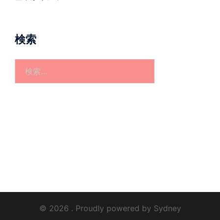
検索
検
索:
© 2026 . Proudly powered by
Sydney