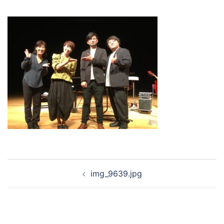
投
img_9639.jpg
稿
ナ
ビ
ゲ