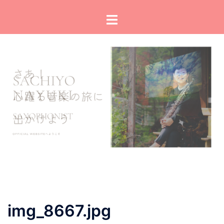
コ
ト
ン
グ
テ
ル
ン
メ
ツ
ニ
へ
ュ
ス
ー
キ
ッ
プ
img_8667.jpg