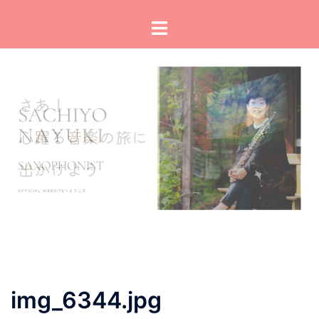
コ
ト
ン
グ
テ
ル
ン
メ
ツ
ニ
へ
ュ
ス
ー
キ
ッ
プ
img_6344.jpg