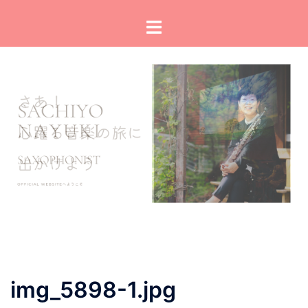
コ
ト
ン
グ
テ
ル
ン
メ
ツ
ニ
へ
ュ
ス
ー
キ
ッ
プ
img_5898-1.jpg