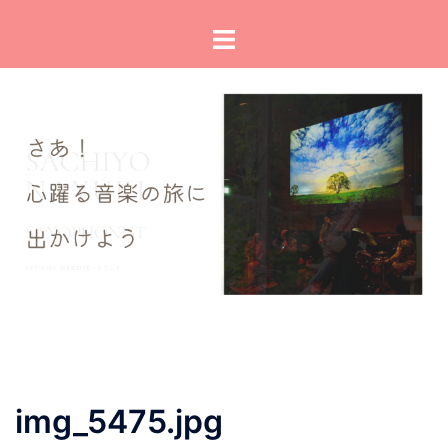
コ
ト
ン
グ
テ
ル
ン
メ
ツ
ニ
へ
ュ
ス
ー
キ
ッ
プ
img_5475.jpg