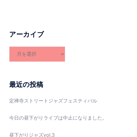
アーカイブ
ア
ー
カ
イ
ブ
最近の投稿
定禅寺ストリートジャズフェスティバル
今日の昼下がりライブは中止になりました。
昼下がりジャズvol.3