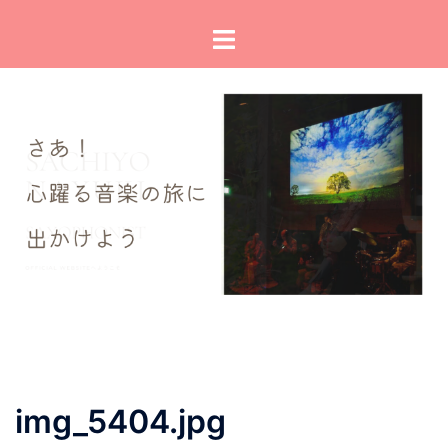
コ
ト
ン
グ
テ
ル
ン
メ
ツ
ニ
へ
ュ
ス
ー
キ
ッ
プ
img_5404.jpg