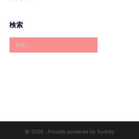
検索
検
索:
© 2026 . Proudly powered by
Sydney