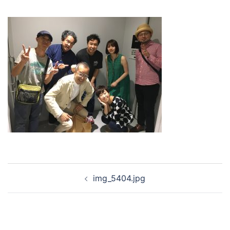
投
img_5404.jpg
稿
ナ
ビ
ゲ