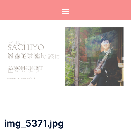
コ
ト
ン
グ
テ
ル
ン
メ
ツ
ニ
へ
ュ
ス
ー
キ
ッ
プ
img_5371.jpg