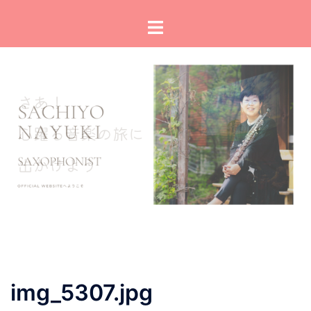
コ
ト
ン
グ
テ
ル
ン
メ
ツ
ニ
へ
ュ
ス
ー
キ
ッ
プ
img_5307.jpg