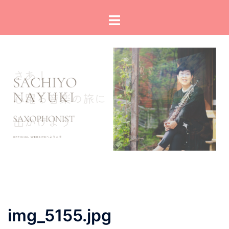
コ
ト
ン
グ
テ
ル
ン
メ
ツ
ニ
へ
ュ
ス
ー
キ
ッ
プ
img_5155.jpg