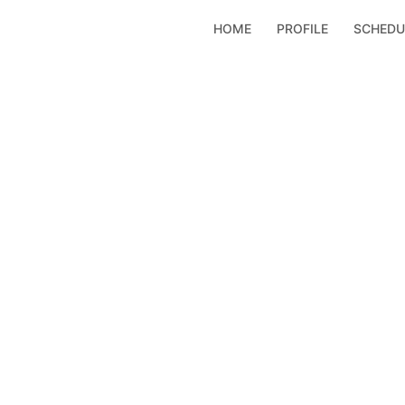
コ
HOME
PROFILE
SCHEDU
ン
テ
ン
ツ
へ
ス
キ
ッ
プ