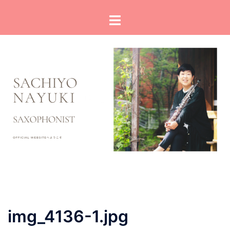
コ
ト
ン
グ
テ
ル
ン
メ
ツ
ニ
へ
ュ
ス
ー
キ
ッ
プ
img_4136-1.jpg