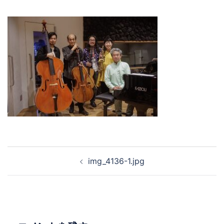
投
img_4136-1.jpg
稿
ナ
ビ
ゲ
ー