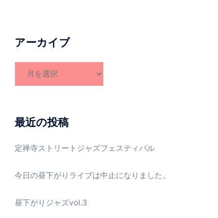
アーカイブ
ア
ー
カ
イ
ブ
最近の投稿
定禅寺ストリートジャズフェスティバル
今日の昼下がりライブは中止になりました。
昼下がりジャズvol.3