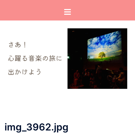
コ
ト
ン
グ
テ
ル
ン
メ
ツ
ニ
へ
ュ
ス
ー
キ
ッ
プ
img_3962.jpg