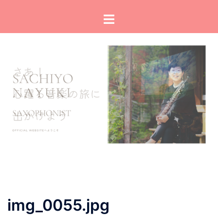
コ
ト
ン
グ
テ
ル
ン
メ
ツ
ニ
へ
ュ
ス
ー
キ
ッ
プ
img_0055.jpg