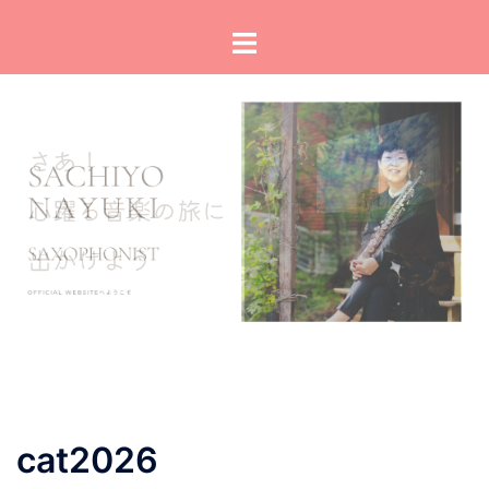
コ
ト
ン
グ
テ
ル
ン
メ
ツ
ニ
へ
ュ
ス
ー
キ
ッ
プ
cat2026