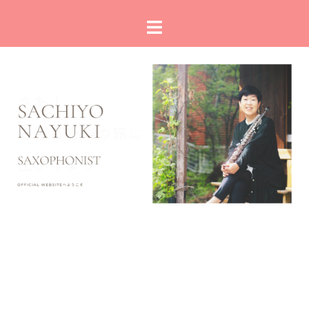
コ
ト
ン
グ
テ
ル
ン
メ
ツ
ニ
へ
ュ
ス
ー
キ
ッ
プ