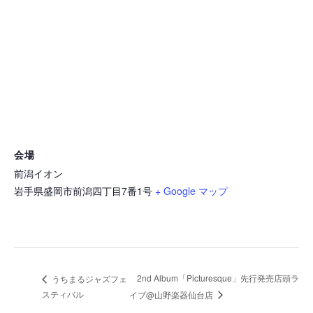
会場
前潟イオン
岩手県盛岡市前潟四丁目7番1号
+ Google マップ
2nd Album「Picturesque」先行発売店頭ラ
うちまるジャズフェ
スティバル
イブ@山野楽器仙台店