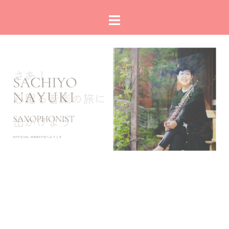
コ
ト
ン
グ
テ
ル
ン
メ
ツ
ニ
へ
ュ
ス
ー
キ
ッ
プ