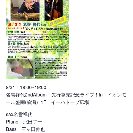
8/31 18:00~19:00
名雪祥代2ndAlbum 先行発売記念ライブ！in イオンモ
ール盛岡(前潟）1F イーハトーブ広場
sax名雪祥代
Piano 北田了一
Bass 三ヶ田伸也