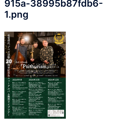
915a-38995b87fdb6-
1.png