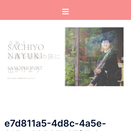
コ
ト
ン
グ
テ
ル
ン
メ
ツ
ニ
へ
ュ
ス
ー
キ
ッ
プ
e7d811a5-4d8c-4a5e-