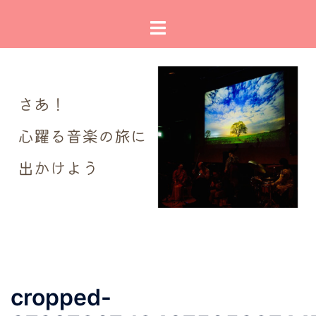
コ
ト
ン
グ
テ
ル
ン
メ
ツ
ニ
へ
ュ
ス
ー
キ
ッ
プ
cropped-