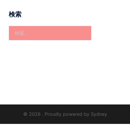
検索
検
索:
© 2026 . Proudly powered by
Sydney