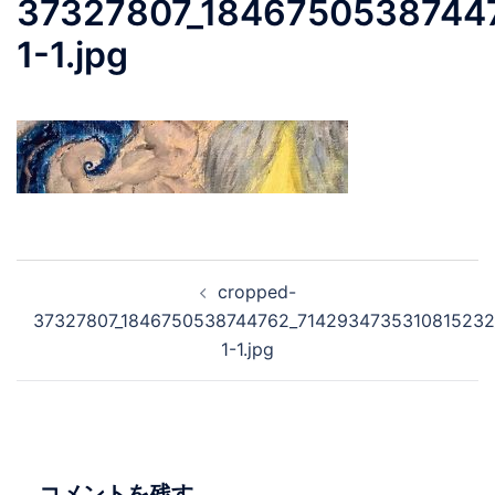
37327807_1846750538744
1-1.jpg
投
cropped-
稿
37327807_1846750538744762_7142934735310815232
ナ
1-1.jpg
ビ
ゲ
ー
シ
ョ
コメントを残す