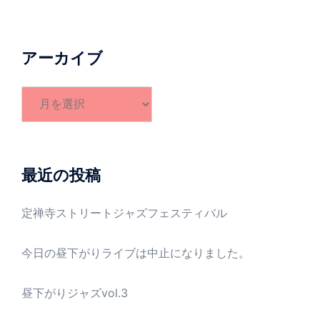
アーカイブ
ア
ー
カ
イ
ブ
最近の投稿
定禅寺ストリートジャズフェスティバル
今日の昼下がりライブは中止になりました。
昼下がりジャズvol.3