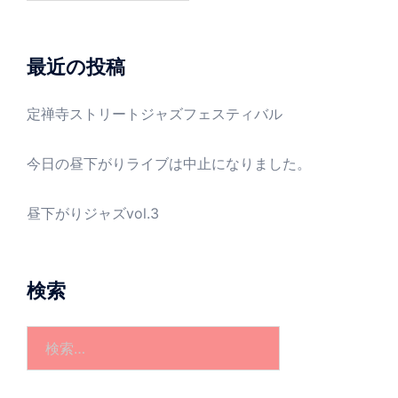
カ
イ
ブ
最近の投稿
定禅寺ストリートジャズフェスティバル
今日の昼下がりライブは中止になりました。
昼下がりジャズvol.3
検索
検
索: