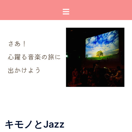
コ
ト
ン
グ
テ
ル
ン
メ
ツ
ニ
へ
ュ
ス
ー
キ
ッ
プ
キモノとJazz