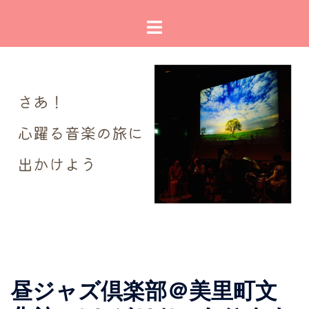
コ
ト
ン
グ
テ
ル
ン
メ
ツ
ニ
へ
ュ
ス
ー
キ
ッ
プ
昼ジャズ倶楽部＠美里町文