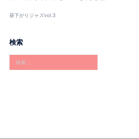
昼下がりジャズvol.3
検索
検
索: