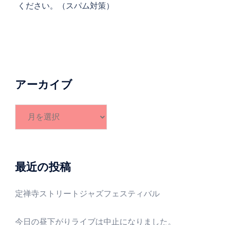
ください。（スパム対策）
アーカイブ
ア
ー
カ
イ
ブ
最近の投稿
定禅寺ストリートジャズフェスティバル
今日の昼下がりライブは中止になりました。