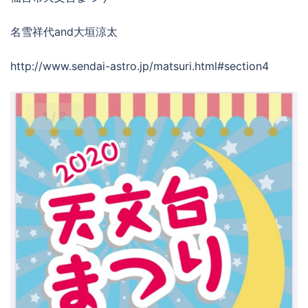
名雪祥代and大垣涼太
http://www.sendai-astro.jp/matsuri.html#section4