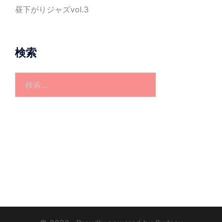
昼下がりジャズvol.3
検索
検
索: