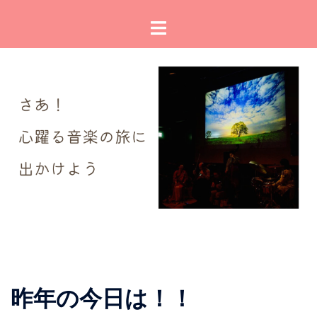
コ
ト
ン
グ
テ
ル
ン
メ
ツ
ニ
へ
ュ
ス
ー
キ
ッ
プ
昨年の今日は！！