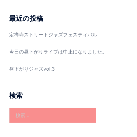
イ
ブ
最近の投稿
定禅寺ストリートジャズフェスティバル
今日の昼下がりライブは中止になりました。
昼下がりジャズvol.3
検索
検
索: