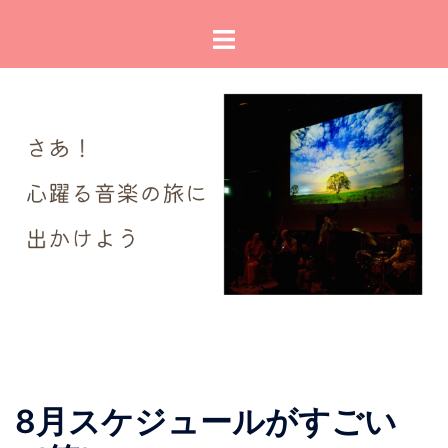
コ
ト
ン
グ
テ
ル
ン
メ
ツ
ニ
へ
ュ
ス
ー
キ
ッ
プ
8月スケジュールがすごい