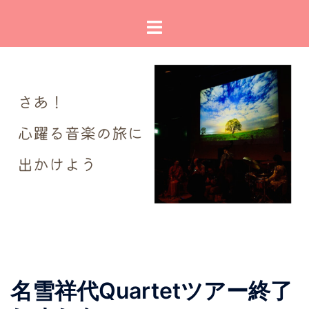
コ
ト
ン
グ
テ
ル
ン
メ
ツ
ニ
へ
ュ
ス
ー
キ
ッ
プ
名雪祥代Quartetツアー終了