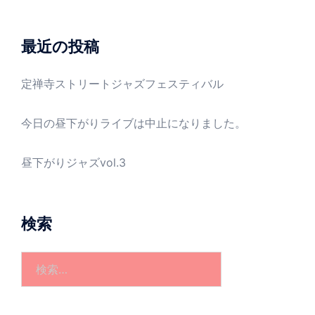
カ
イ
ブ
最近の投稿
定禅寺ストリートジャズフェスティバル
今日の昼下がりライブは中止になりました。
昼下がりジャズvol.3
検索
検
索: