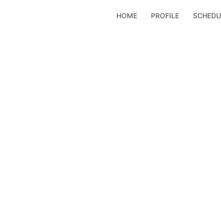
コ
HOME
PROFILE
SCHEDU
ン
テ
ン
ツ
へ
ス
キ
ッ
プ