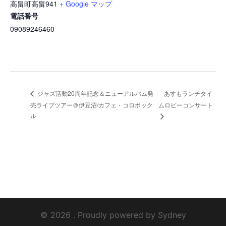
高畠町高畠941
+ Google マップ
電話番号
09089246460
あすもランチタイ
ジャズ活動20周年記念＆ニューアルバム発
売ライブツアー＠伊豆沼/カフェ・コロポック
ムロビーコンサート
ル
© 2026 . Proudly powered by
Sydney