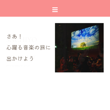
コ
ト
ン
グ
テ
ル
ン
メ
ツ
ニ
へ
ュ
ス
ー
キ
ッ
プ