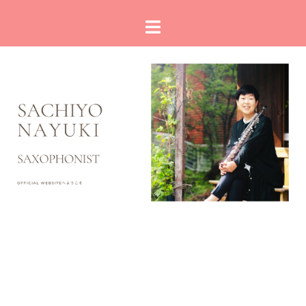
コ
ト
ン
グ
テ
ル
ン
メ
ツ
ニ
へ
ュ
ス
ー
キ
ッ
プ