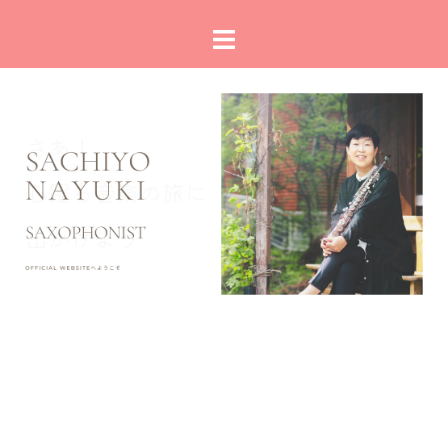
コ
ト
ン
グ
テ
ル
ン
メ
ツ
ニ
へ
ュ
ス
ー
キ
ッ
プ