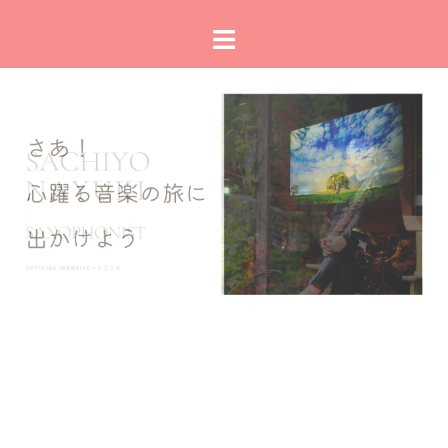
コ
ト
ン
グ
テ
ル
ン
メ
ツ
ニ
へ
ュ
ス
ー
キ
ッ
プ