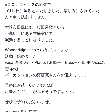
※コロナウイルスの影響で
10月4日に延期といたしました。楽しみにされていた
方々申し訳ありません。
大崎市田尻にある桜田屋敷という
小高い丘にある古民家にて
演奏することになりました。
Wonderfuljazztripというグループで
活動し始めました
vocal渡邉滉介・Piano江浪順子・Bass三ケ田伸也/sax名
雪祥代に
パーカッションの齋藤寛さんをお迎えします。
早めにお越しいただければ
お蕎麦も召し上がれるそうですよ～～。
ぜひご予約くださいませ。
2020年5月17日(日）