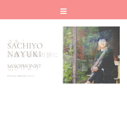
コ
ト
ン
グ
テ
ル
ン
メ
ツ
ニ
へ
ュ
ス
ー
キ
ッ
プ