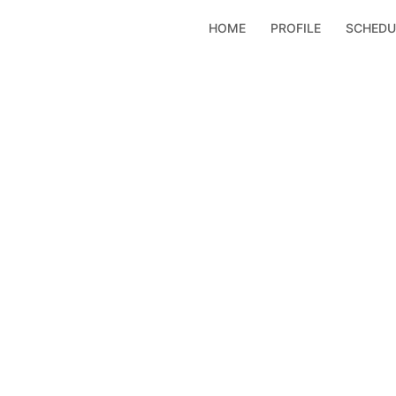
コ
HOME
PROFILE
SCHEDU
ン
テ
ン
ツ
へ
ス
キ
ッ
プ