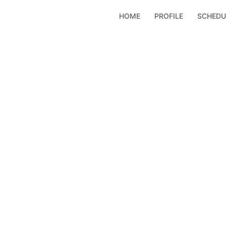
コ
HOME
PROFILE
SCHEDU
ン
テ
ン
ツ
へ
ス
キ
ッ
プ