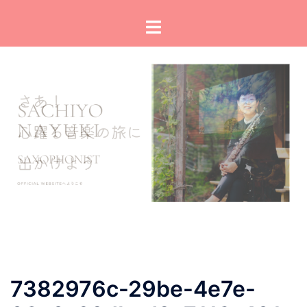
コ
ト
ン
グ
テ
ル
ン
メ
ツ
ニ
へ
ュ
ス
ー
キ
ッ
プ
7382976c-29be-4e7e-