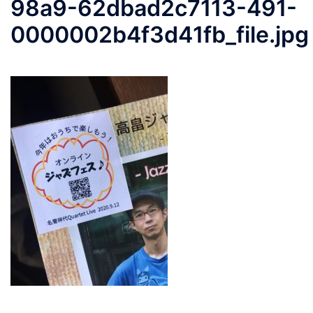
98a9-62dbad2c7113-491-
0000002b4f3d41fb_file.jpg