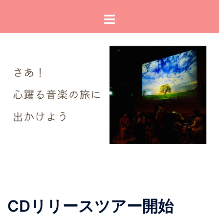
コ
ト
ン
グ
テ
ル
ン
メ
ツ
ニ
へ
ュ
ス
ー
キ
ッ
プ
CDリリースツアー開始