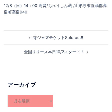
12/8（日）14：00 高畠/ちゅうしん蔵 /山形県東置賜郡高
畠町高畠940
投
寺ジャズチケットSold out!!
稿
ナ
全国リリース本日10/2スタート！
ビ
ゲ
ー
シ
ョ
アーカイブ
ン
ア
ー
カ