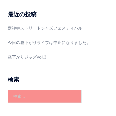
イ
ブ
最近の投稿
定禅寺ストリートジャズフェスティバル
今日の昼下がりライブは中止になりました。
昼下がりジャズvol.3
検索
検
索: