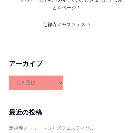
稿
と４ページ！
ナ
ビ
定禅寺ジャズフェス
ゲ
ー
シ
ョ
ン
アーカイブ
ア
ー
カ
イ
ブ
最近の投稿
定禅寺ストリートジャズフェスティバル