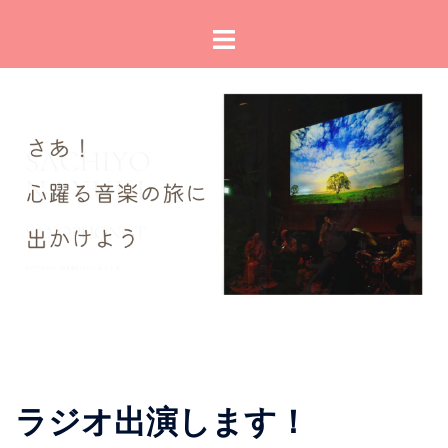
コ
ト
ン
グ
テ
ル
ン
メ
ツ
ニ
へ
ュ
ス
ー
キ
ッ
プ
ラジオ出演します！