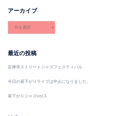
アーカイブ
ア
ー
カ
イ
ブ
最近の投稿
定禅寺ストリートジャズフェスティバル
今日の昼下がりライブは中止になりました。
昼下がりジャズvol.3