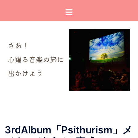
コ
ト
ン
グ
テ
ル
ン
メ
ツ
ニ
へ
ュ
ス
ー
キ
ッ
プ
3rdAlbum「Psithurism」メ