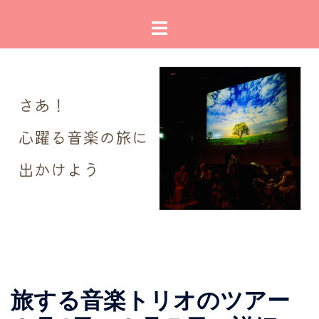
コ
ト
ン
グ
テ
ル
ン
メ
ツ
ニ
へ
ュ
ス
ー
キ
ッ
プ
旅する音楽トリオのツアー