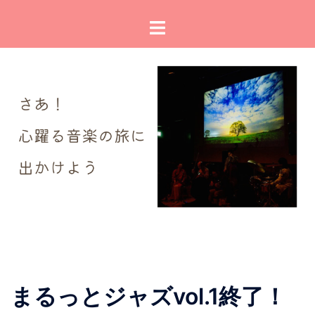
コ
ト
ン
グ
テ
ル
ン
メ
ツ
ニ
へ
ュ
ス
ー
キ
ッ
プ
まるっとジャズvol.1終了！