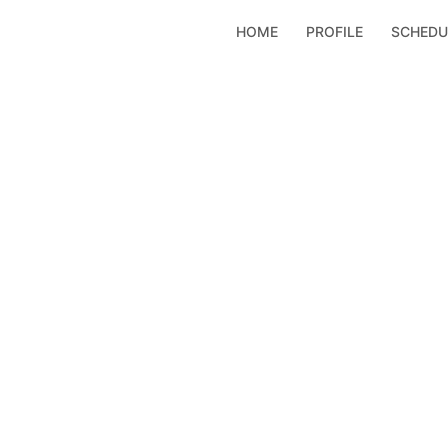
コ
HOME
PROFILE
SCHEDU
ン
テ
ン
ツ
へ
ス
キ
ッ
プ