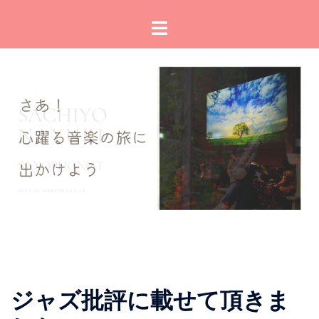
コ
ト
ン
グ
テ
ル
ン
メ
ツ
ニ
へ
ュ
ス
ー
キ
ッ
プ
ジャズ批評に載せて頂きま